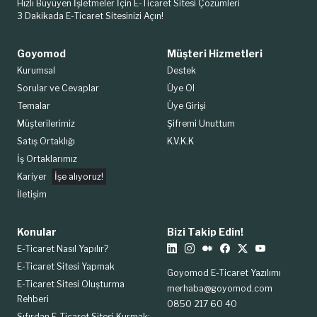
Hızlı Büyüyen İşletmeler İçin E-Ticaret Sitesi Çözümleri
3 Dakikada E-Ticaret Sitesinizi Açın!
Goyomod
Müşteri Hizmetleri
Kurumsal
Destek
Sorular ve Cevaplar
Üye Ol
Temalar
Üye Girişi
Müşterilerimiz
Şifremi Unuttum
Satış Ortaklığı
K.V.K.K
İş Ortaklarımız
Kariyer
İşe alıyoruz!
İletişim
Konular
Bizi Takip Edin!
E-Ticaret Nasıl Yapılır?
E-Ticaret Sitesi Yapmak
Goyomod E-Ticaret Yazılımı
E-Ticaret Sitesi Oluşturma
merhaba@goyomod.com
Rehberi
0850 217 60 40
Sıfırdan E-Ticaret Sitesi Kurmak: