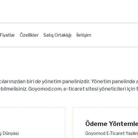
Fiyatlar
Özellikler
Satış Ortaklığı
İletişim
larınızdan biri de yönetim panelinizdir. Yönetim panelinde ar
ilmelisiniz. Goyomod.com, e-ticaret sitesi yöneticileri için 
Ödeme Yöntemle
iş Dünyası
Goyomod E-Ticaret Yazılı