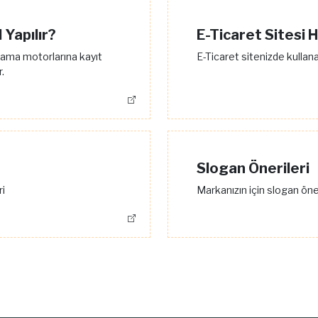
 Yapılır?
E-Ticaret Sitesi 
arama motorlarına kayıt
E-Ticaret sitenizde kullan
.
Slogan Önerileri
ri
Markanızın için slogan öner