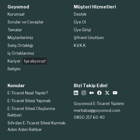
Goyomod
Müşteri Hizmetleri
Kurumsal
Destek
Sorular ve Cevaplar
Üye Ol
Temalar
Üye Girişi
Müşterilerimiz
Şifremi Unuttum
Satış Ortaklığı
K.V.K.K
İş Ortaklarımız
Kariyer
İşe alıyoruz!
İletişim
Konular
Bizi Takip Edin!
E-Ticaret Nasıl Yapılır?
E-Ticaret Sitesi Yapmak
Goyomod E-Ticaret Yazılımı
E-Ticaret Sitesi Oluşturma
merhaba@goyomod.com
Rehberi
0850 217 60 40
Sıfırdan E-Ticaret Sitesi Kurmak:
Adım Adım Rehber